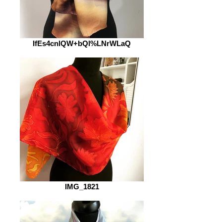
IfEs4cnlQW+bQl%LNrWLaQ
IMG_1821