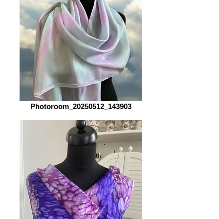
Photoroom_20250512_143903