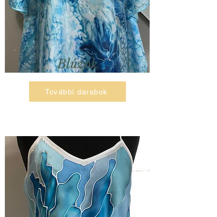
Blúzok
További darabok