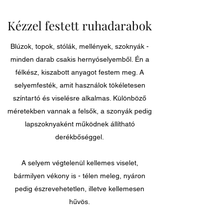
Kézzel festett ruhadarabok
Blúzok, topok, stólák, mellények, szoknyák -
minden darab csakis hernyóselyemből. Én a
félkész, kiszabott anyagot festem meg. A
selyemfesték, amit használok tökéletesen
színtartó és viselésre alkalmas. Különböző
méretekben vannak a felsők, a szonyák pedig
lapszoknyaként működnek állítható
derékbőséggel.
A selyem végtelenül kellemes viselet,
bármilyen vékony is - télen meleg, nyáron
pedig észrevehetetlen, illetve kellemesen
hűvös.