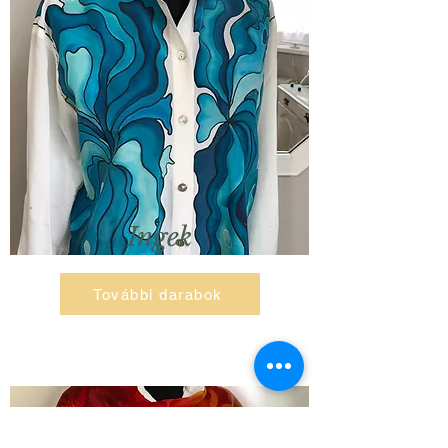
Ingek
További darabok